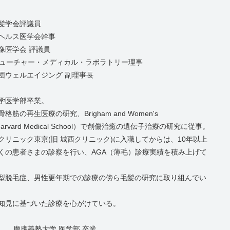
髪学会評議員
ヘルス医学会幹事
像医学会 評議員
フューチャー・メディカル・ラボラトリー理事
団ウェルエイジング 副理事長
学医学部卒業。
格筋の再生医療の研究、Brigham and Women's
l（Harvard Medical School）で創傷治癒の遺伝子治療の研究に従事。
Dクリニック東京(旧 城西クリニック)に入職してからは、10年以上
くの患者さまの診察を行い、AGA（薄毛）診療実績を積み上げて
型脱毛症、男性更年期での診療の傍ら毛髪の研究に取り組んでい
知見に基づいた診療を心がけている。
慶應義塾大学 医学部 卒業