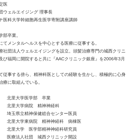
定医
団ウェルエイジング 理事長
ナ医科大学幹細胞再生医学寄附講座講師
学部卒業。
にてメンタルヘルスを中心とする医療に従事する。
療社団法人ウェルエイジングを設立。頭髪治療専門の城西クリニ
及び福岡に開院すると共に『AACクリニック銀座』を2006年3月
て従事する傍ら、精神科医としての経験を生かし、積極的に心身
治療に取組んでいる。
北里大学医学部 卒業
北里大学病院 精神神経科
埼玉県立精神保健総合センター医員
北里大学東病院 精神神経科 病棟医
北里大学 医学部精神神経科研究員
医療法人社団 城西クリニック開設