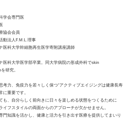
科学会専門医
医
療協会会員
動法人F.M.L.理事
ナ医科大学幹細胞再生医学寄附講座講師
ナ医科大学医学部卒業。同大学病院の形成外科でskin
tionを研究。
思考力、免疫力を若々しく保つ“アクティブエイジングは健康長寿
常に重要です。
ても、自分らしく前向きに日々を楽しめる状態をつくるために
ライフスタイルの両面からのアプローチが欠かせません。
専門知識を活かし、健康と活力を引き出す医療を提供してまいり