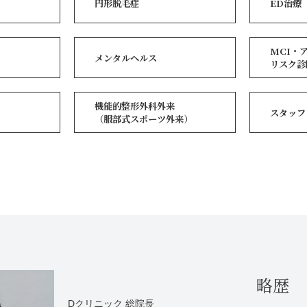
円形脱毛症
ED治療
MCI・
メンタルヘルス
リスク診
機能的整形外科外来
スタッフ
（服部式スポーツ外来）
略歴
Dクリニック 総院長