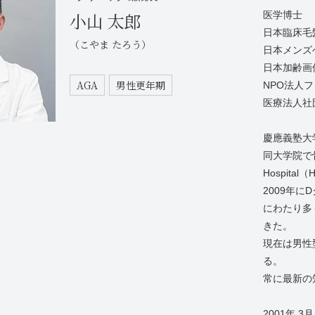
小山 太郎
医学博士
日本臨床毛
（こやま たろう）
日本メンズ
日本加齢画
AGA
男性更年期
NPO法人
医療法人社
慶應義塾大
同大学院で骨
Hospita
2009年に
にわたり多
きた。
現在は男性
る。
常に最新の
2001年 3月