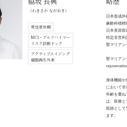
脇坂 長興
略歴
（わきさか ながおき）
日本形成外
麻酔科標榜
男性更年期
日本美容医
MCI・アルツハイマー
特定非営利活
リスク診断ドック
聖マリアン
アクティブエイジング
聖マリアン
細胞再生外来
rejuvena
身体機能や
において非
年齢を重ね
は、医療と
医師として
ます。