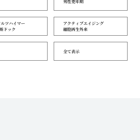
男性更年期
アルツハイマー
アクティブエイジ
ング
断ドック
細胞再生外来
全て表示